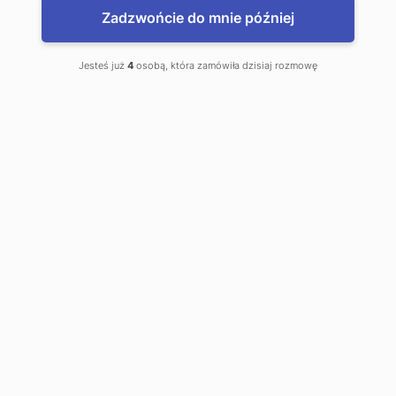
Zadzwońcie do mnie później
Jesteś już
4
osobą, która zamówiła dzisiaj rozmowę
Дезінфекція, дезінсекція, дератизація,
Варшава - околиці
POGOTWIE INSECTOWE – це професійна компанія, яка
займається ефективним
і постійним контролем шкідників – як комахами, так і гризунами,