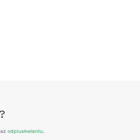
?
raz
odpluskwianiu
.