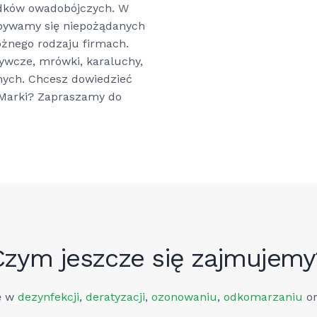
rodków owadobójczych. W
bywamy się niepożądanych
żnego rodzaju firmach.
ywcze, mrówki, karaluchy,
nnych. Chcesz dowiedzieć
a Marki? Zapraszamy do
Czym jeszcze się zajmujemy
ię w
dezynfekcji
,
deratyzacji
,
ozonowaniu
,
odkomarzaniu
o