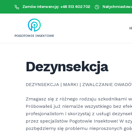
Zamów interwencję: +48 513 602 702
Natychmiastowa
Dezynsekcja
DEZYNSEKCJA | MARKI | ZWALCZANIE OWAD
Zmagasz się z różnego rodzaju szkodnikami 
Próbowałeś już niemalże wszystkiego bez efek
profesjonalistom i skorzystaj z usługi dezyns
przez specjalistów Pogotowie Insektowe! W sz
pozbędziemy się problemu nieproszonych goś