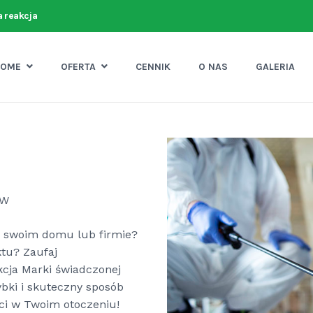
 reakcja
HOME
OFERTA
CENNIK
O NAS
GALERIA
ÓW
w swoim domu lub firmie?
tu? Zaufaj
ekcja Marki świadczonej
ybki i skuteczny sposób
ci w Twoim otoczeniu!