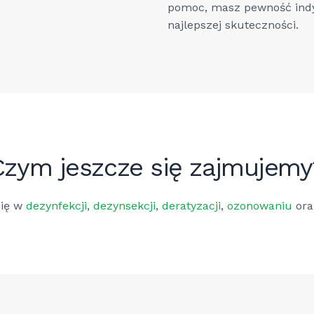
pomoc, masz pewność indy
najlepszej skuteczności.
Czym jeszcze się zajmujemy
się w
dezynfekcji
,
dezynsekcji
,
deratyzacji
,
ozonowaniu
or