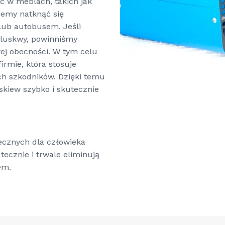
ać w meblach, takich jak
żemy natknąć się
lub autobusem. Jeśli
luskwy, powinniśmy
wej obecności. W tym celu
irmie, która stosuje
ch szkodników. Dzięki temu
kiew szybko i skutecznie
ecznych dla człowieka
ecznie i trwale eliminują
em.