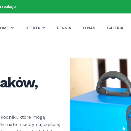
 reakcja
HOME
OFERTA
CENNIK
O NAS
GALERIA
saków,
kodniki, które mogą
e małe insekty najczęściej