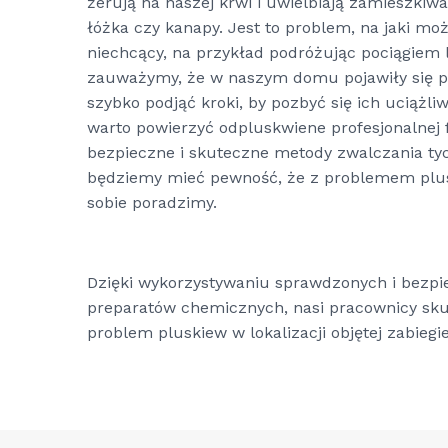
żerują na naszej krwi i uwielbiają zamieszkiw
łóżka czy kanapy. Jest to problem, na jaki mo
niechcący, na przykład podróżując pociągiem 
zauważymy, że w naszym domu pojawiły się p
szybko podjąć kroki, by pozbyć się ich uciążli
warto powierzyć odpluskwiene profesjonalnej f
bezpieczne i skuteczne metody zwalczania ty
będziemy mieć pewność, że z problemem plus
sobie poradzimy.
Dzięki wykorzystywaniu sprawdzonych i bezpi
preparatów chemicznych, nasi pracownicy skut
problem pluskiew w lokalizacji objętej zabiegi