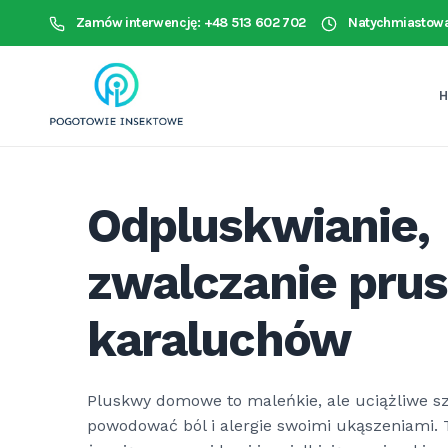
Zamów interwencję: +48 513 602 702
Natychmiastowa
Odpluskwianie,
zwalczanie pru
karaluchów
Pluskwy domowe to maleńkie, ale uciążliwe sz
powodować ból i alergie swoimi ukąszeniami. T