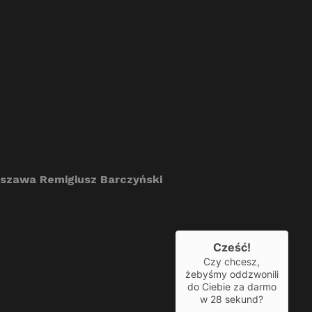
szawa Remigiusz Barczyński
Cześć!
Czy chcesz,
żebyśmy oddzwonili
do Ciebie za darmo
w
28
sekund?