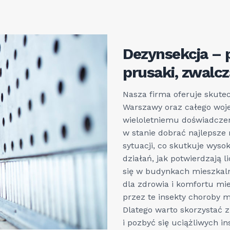
Dezynsekcja – 
prusaki, zwalc
Nasza firma oferuje skute
Warszawy oraz całego woj
wieloletniemu doświadczen
w stanie dobrać najlepsze 
sytuacji, co skutkuje wys
działań, jak potwierdzają 
się w budynkach mieszkal
dla zdrowia i komfortu mi
przez te insekty choroby
Dlatego warto skorzystać
i pozbyć się uciążliwych i