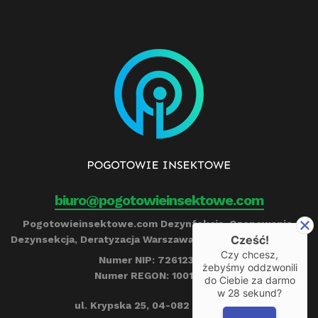
biuro@pogotowieinsektowe.com
Pogotowieinsektowe.com Dezynfekcja, Ozonowanie,
Cześć!
Dezynsekcja, Deratyzacja Warszawa Remigiusz Barczyński
Czy chcesz,
Numer NIP: 7261239790
żebyśmy oddzwonili
Numer REGON: 100153284
do Ciebie za darmo
w
28
sekund?
ul. Krypska 25, 04-082 Warszawa