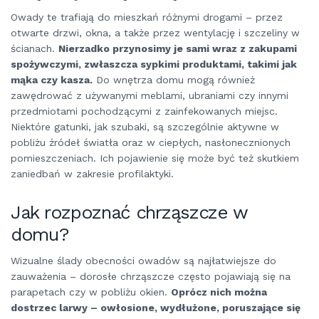
Owady te trafiają do mieszkań różnymi drogami – przez
otwarte drzwi, okna, a także przez wentylację i szczeliny w
ścianach.
Nierzadko przynosimy je sami wraz z zakupami
spożywczymi, zwłaszcza sypkimi produktami, takimi jak
mąka czy kasza.
Do wnętrza domu mogą również
zawędrować z używanymi meblami, ubraniami czy innymi
przedmiotami pochodzącymi z zainfekowanych miejsc.
Niektóre gatunki, jak szubaki, są szczególnie aktywne w
pobliżu źródeł światła oraz w ciepłych, nasłonecznionych
pomieszczeniach. Ich pojawienie się może być też skutkiem
zaniedbań w zakresie profilaktyki.
Jak rozpoznać chrząszcze w
domu?
Wizualne ślady obecności owadów są najłatwiejsze do
zauważenia – dorosłe chrząszcze często pojawiają się na
parapetach czy w pobliżu okien.
Oprócz nich można
dostrzec larwy – owłosione, wydłużone, poruszające się