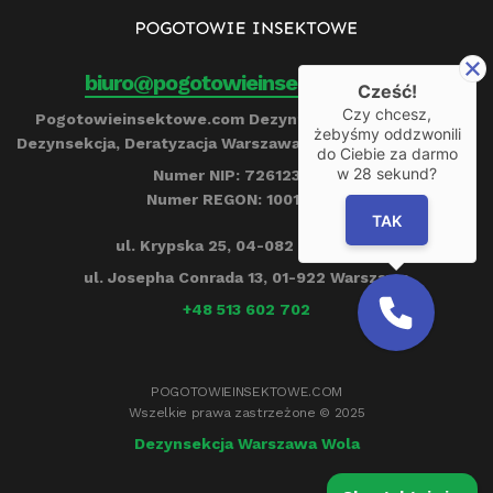
biuro@pogotowieinsektowe.com
Cześć!
Czy chcesz,
Pogotowieinsektowe.com Dezynfekcja, Ozonowanie,
żebyśmy oddzwonili
Dezynsekcja, Deratyzacja Warszawa Remigiusz Barczyński
do Ciebie za darmo
w
28
sekund?
Numer NIP: 7261239790
Numer REGON: 100153284
TAK
ul. Krypska 25, 04-082 Warszawa
ul. Josepha Conrada 13, 01-922 Warszawa
+48 513 602 702
POGOTOWIEINSEKTOWE.COM
Wszelkie prawa zastrzeżone © 2025
Dezynsekcja Warszawa Wola